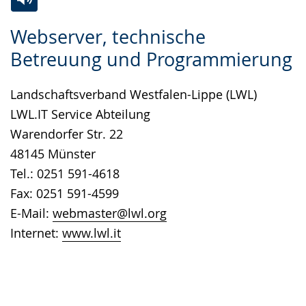
Zur
Aktiviere
Ein
Webserver, technische
Leichten
Audio-
Video
Betreuung und Programmierung
Sprache
Unterstützung.
in
wechseln.
Deutscher
Landschaftsverband Westfalen-Lippe (LWL)
Gebärdensprache
LWL.IT Service Abteilung
wird
Warendorfer Str. 22
angezeigt.
48145 Münster
Tel.: 0251 591-4618
Fax: 0251 591-4599
E-Mail:
webmaster@lwl.org
Internet:
www.lwl.it