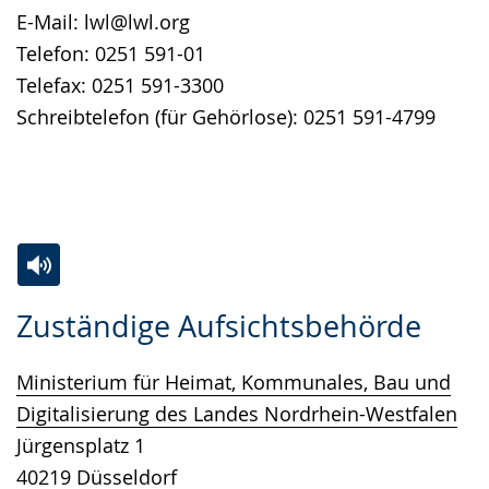
E-Mail: lwl@lwl.org
Telefon: 0251 591-01
Telefax: 0251 591-3300
Schreibtelefon (für Gehörlose): 0251 591-4799
Zur
Aktiviere
Ein
Zuständige Aufsichtsbehörde
Leichten
Audio-
Video
Sprache
Unterstützung.
in
Ministerium für Heimat, Kommunales, Bau und
wechseln.
Deutscher
Digitalisierung des Landes Nordrhein-Westfalen
Gebärdensprache
Jürgensplatz 1
wird
40219 Düsseldorf