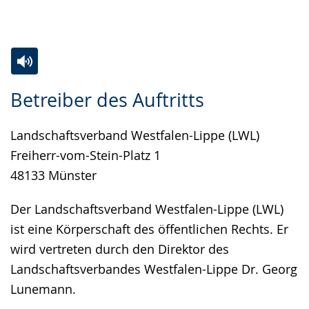
Gebärdensprache
wird
angezeigt.
Zur
Aktiviere
Ein
Betreiber des Auftritts
Leichten
Audio-
Video
Sprache
Unterstützung.
in
Landschaftsverband Westfalen-Lippe (LWL)
wechseln.
Deutscher
Freiherr-vom-Stein-Platz 1
Gebärdensprache
48133 Münster
wird
angezeigt.
Der Landschaftsverband Westfalen-Lippe (LWL)
ist eine Körperschaft des öffentlichen Rechts. Er
wird vertreten durch den Direktor des
Landschaftsverbandes Westfalen-Lippe Dr. Georg
Lunemann.