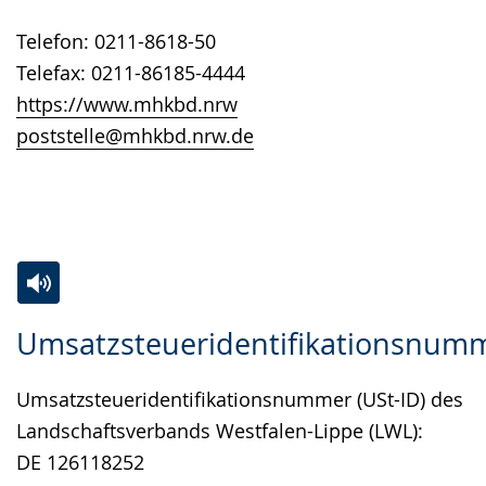
angezeigt.
Telefon: 0211-8618-50
Telefax: 0211-86185-4444
https://www.mhkbd.nrw
poststelle@mhkbd.nrw.de
Zur
Aktiviere
Ein
Umsatzsteueridentifikationsnum
Leichten
Audio-
Video
Sprache
Unterstützung.
in
Umsatzsteueridentifikationsnummer (USt-ID) des
wechseln.
Deutscher
Landschaftsverbands Westfalen-Lippe (LWL):
Gebärdensprache
DE 126118252
wird