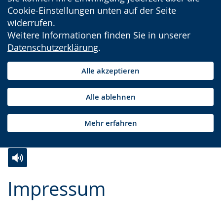
Cookie-Einstellungen unten auf der Seite
widerrufen.
Weitere Informationen finden Sie in unserer
Datenschutzerklärung
.
Alle akzeptieren
Alle ablehnen
Mehr erfahren
Zur
Aktiviere
Ein
Impressum
Leichten
Audio-
Video
Sprache
Unterstützung.
in
wechseln.
Deutscher