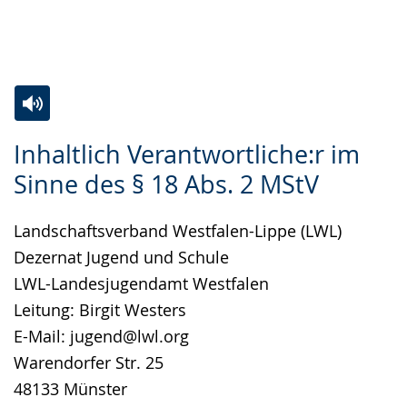
angezeigt.
Zur
Aktiviere
Ein
Inhaltlich Verantwortliche:r im
Leichten
Audio-
Video
Sinne des § 18 Abs. 2 MStV
Sprache
Unterstützung.
in
wechseln.
Deutscher
Landschaftsverband Westfalen-Lippe (LWL)
Gebärdensprache
Dezernat Jugend und Schule
wird
LWL-Landesjugendamt Westfalen
angezeigt.
Leitung: Birgit Westers
E-Mail: jugend@lwl.org
Warendorfer Str. 25
48133 Münster