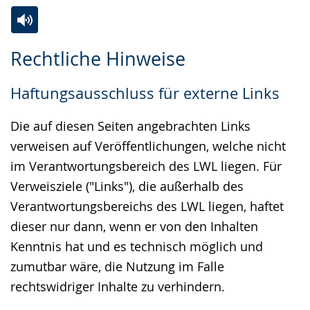
Zur
Aktiviere
Ein
Rechtliche Hinweise
Leichten
Audio-
Video
Sprache
Unterstützung.
in
Haftungsausschluss für externe Links
wechseln.
Deutscher
Gebärdensprache
Die auf diesen Seiten angebrachten Links
wird
verweisen auf Veröffentlichungen, welche nicht
angezeigt.
im Verantwortungsbereich des LWL liegen. Für
Verweisziele ("Links"), die außerhalb des
Verantwortungsbereichs des LWL liegen, haftet
dieser nur dann, wenn er von den Inhalten
Kenntnis hat und es technisch möglich und
zumutbar wäre, die Nutzung im Falle
rechtswidriger Inhalte zu verhindern.