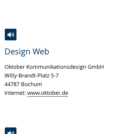
Zur
Aktiviere
Ein
Design Web
Leichten
Audio-
Video
Sprache
Unterstützung.
in
Oktober Kommunikationsdesign GmbH
wechseln.
Deutscher
Willy-Brandt-Platz 5-7
Gebärdensprache
44787 Bochum
wird
Internet:
www.oktober.de
angezeigt.